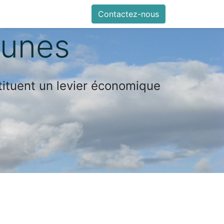
0
n
Blog
MLCC au service des collectivités
Contactez-nous
munes
ituent un levier économique