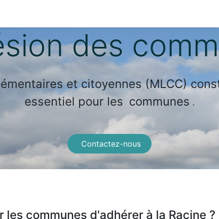
c'est quoi ?
Actualités
Collectivités
L'associatio
sion des com
émentaires et citoyennes (MLCC) const
essentiel pour les
communes
.
Contactez-nous
our les communes d'adhérer à la Racine ?