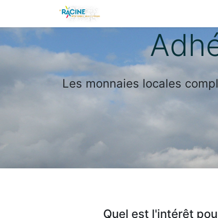
Adhérer
La Racine 
Adhé
Les monnaies locales compl
Quel est l'intérêt p